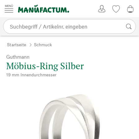
Zum Inhalt springen
Kundenkonto
Merkliste
0,0
Startseite
Schmuck
Guthmann
Möbius-Ring Silber
19 mm Innendurchmesser