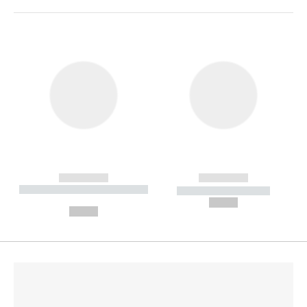
------------
------------
----------- ----------- --------
----------- -----------
---
--,-- €
--,-- €