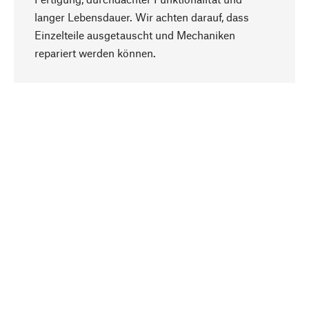
langer Lebensdauer. Wir achten darauf, dass
Einzelteile ausgetauscht und Mechaniken
Nach oben
repariert werden können.
Bewusst
Nachhaltigkeit steht im Fokus unserer
Produktauswahl. Wir setzen auf natürliche
Inhaltsstoffe und Materialien, die gepflegt werden
können, sowie auf eine ressourcenschonende
und sozialverträgliche Produktion.
Ausgewählt