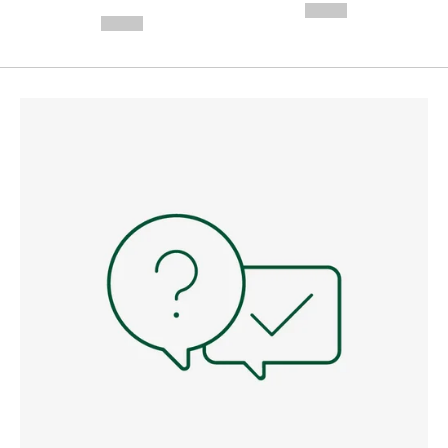
---
--,-- €
--,-- €