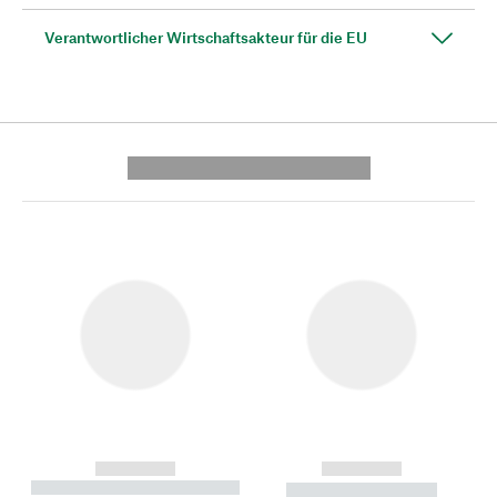
Verantwortlicher Wirtschaftsakteur für die EU
---------- --------------
------------
------------
----------- ----------- --------
----------- -----------