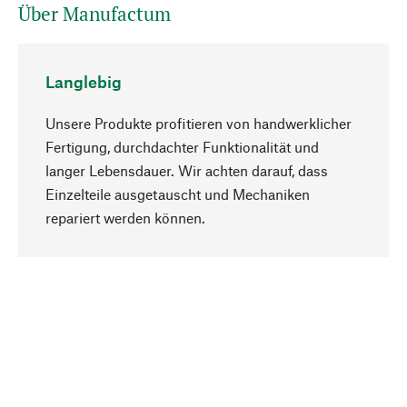
Über Manufactum
Langlebig
Unsere Produkte profitieren von handwerklicher
Fertigung, durchdachter Funktionalität und
langer Lebensdauer. Wir achten darauf, dass
Einzelteile ausgetauscht und Mechaniken
Nach oben
repariert werden können.
Bewusst
Nachhaltigkeit steht im Fokus unserer
Produktauswahl. Wir setzen auf natürliche
Inhaltsstoffe und Materialien, die gepflegt werden