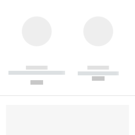
------------
------------
----------- ----------- --------
----------- -----------
---
--,-- €
--,-- €