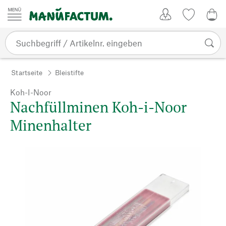
Zum Inhalt springen
Kundenkonto
Merkliste
0,0
Startseite
Bleistifte
Koh-I-Noor
Nachfüllminen Koh-i-Noor
Minenhalter