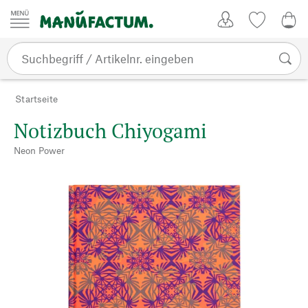
Zum Inhalt springen
Kundenkonto
Merkliste
0,0
Startseite
Notizbuch Chiyogami
Neon Power