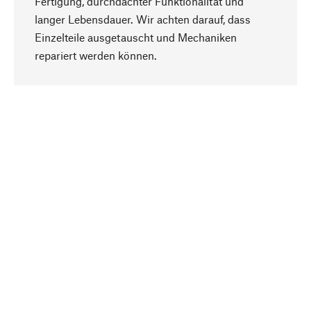
Fertigung, durchdachter Funktionalität und
langer Lebensdauer. Wir achten darauf, dass
Einzelteile ausgetauscht und Mechaniken
Nach oben
repariert werden können.
Bewusst
Nachhaltigkeit steht im Fokus unserer
Produktauswahl. Wir setzen auf natürliche
Inhaltsstoffe und Materialien, die gepflegt werden
können, sowie auf eine ressourcenschonende
und sozialverträgliche Produktion.