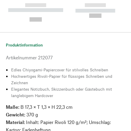
------------
------------
----------- ----------- --------
----------- -----------
---
--,-- €
--,-- €
Produktinformation
Artikelnummer
212077
Edles Chiyogami-Papiercover für stilvolles Schreiben
Hochwertiges Rivoli-Papier für flüssiges Schreiben und
Zeichnen
Elegantes Notizbuch, Skizzenbuch oder Gästebuch mit
langlebigem Hardcover
Maße:
B 17,3 × T 1,3 × H 22,3 cm
Gewicht:
370 g
Material:
Inhalt: Papier Rivoli 120 g/m²; Umschlag:
Karton; Fadenheftung