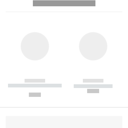
---------- --------------
------------
------------
----------- ----------- --------
----------- -----------
---
--,-- €
--,-- €