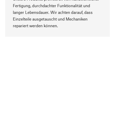
Fertigung, durchdachter Funktionalität und
langer Lebensdauer. Wir achten darauf, dass
Einzelteile ausgetauscht und Mechaniken
Nach oben
repariert werden können.
Bewusst
Nachhaltigkeit steht im Fokus unserer
Produktauswahl. Wir setzen auf natürliche
Inhaltsstoffe und Materialien, die gepflegt werden
können, sowie auf eine ressourcenschonende
und sozialverträgliche Produktion.