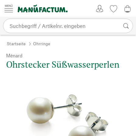
Zum Inhalt springen
Kundenkonto
Merkliste
0,0
Startseite
Ohrringe
Ménard
Ohrstecker Süßwasserperlen