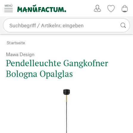
Zum Inhalt springen
Kundenkonto
Merkliste
0,0
Startseite
Mawa Design
Pendelleuchte Gangkofner
Bologna Opalglas