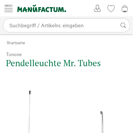
Zum Inhalt springen
Kundenkonto
Merkliste
0,0
Startseite
Tonone
Pendelleuchte Mr. Tubes