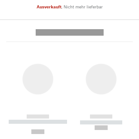
Ausverkauft
,
Nicht mehr lieferbar
---------- --------------
------------
------------
----------- ----------- --------
----------- -----------
---
--,-- €
--,-- €