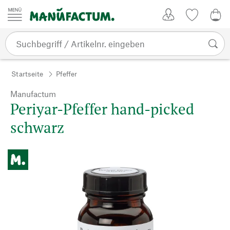
Zum Inhalt springen
Kundenkonto
Merkliste
0,0
Startseite
Pfeffer
Manufactum
Periyar-Pfeffer hand-picked
schwarz