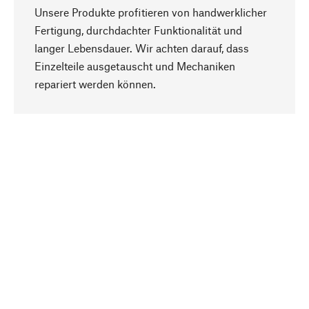
Unsere Produkte profitieren von handwerklicher
Fertigung, durchdachter Funktionalität und
langer Lebensdauer. Wir achten darauf, dass
Einzelteile ausgetauscht und Mechaniken
Nach oben
repariert werden können.
Bewusst
Nachhaltigkeit steht im Fokus unserer
Produktauswahl. Wir setzen auf natürliche
Inhaltsstoffe und Materialien, die gepflegt werden
können, sowie auf eine ressourcenschonende
und sozialverträgliche Produktion.