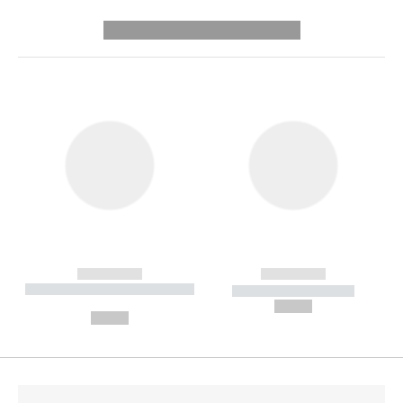
---------- --------------
------------
------------
----------- ----------- --------
----------- -----------
---
--,-- €
--,-- €