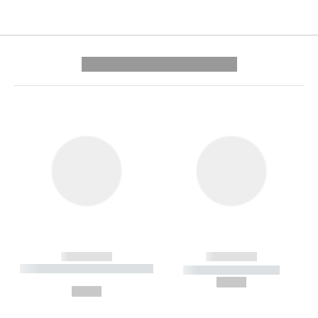
---------- --------------
------------
------------
----------- ----------- --------
----------- -----------
---
--,-- €
--,-- €