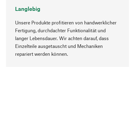
Langlebig
Unsere Produkte profitieren von handwerklicher
Fertigung, durchdachter Funktionalität und
langer Lebensdauer. Wir achten darauf, dass
Einzelteile ausgetauscht und Mechaniken
Nach oben
repariert werden können.
Bewusst
Nachhaltigkeit steht im Fokus unserer
Produktauswahl. Wir setzen auf natürliche
Inhaltsstoffe und Materialien, die gepflegt werden
können, sowie auf eine ressourcenschonende
und sozialverträgliche Produktion.