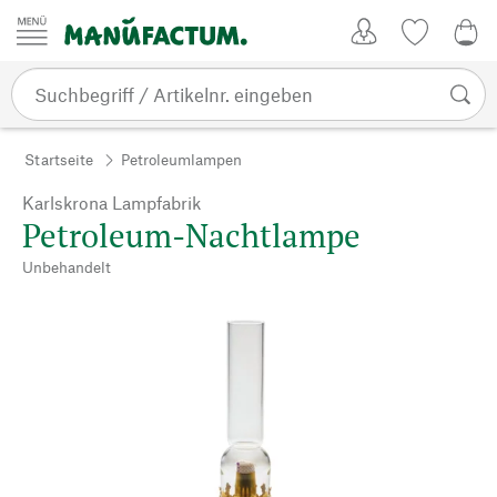
Zum Inhalt springen
Kundenkonto
Merkliste
0,0
Startseite
Petroleumlampen
Karlskrona Lampfabrik
Petroleum-Nachtlampe
Unbehandelt