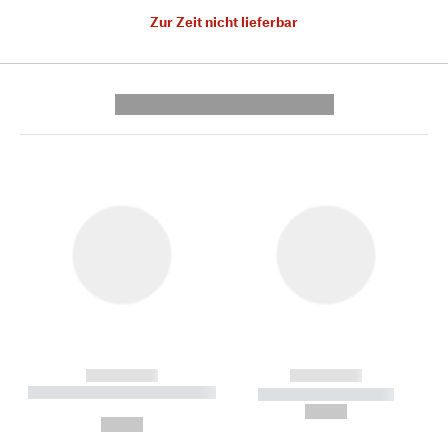
Zur Zeit nicht lieferbar
---------- --------------
------------
------------
----------- ----------- --------
----------- -----------
---
--,-- €
--,-- €