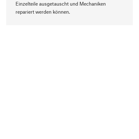
Einzelteile ausgetauscht und Mechaniken
Nach oben
repariert werden können.
Bewusst
Nachhaltigkeit steht im Fokus unserer
Produktauswahl. Wir setzen auf natürliche
Inhaltsstoffe und Materialien, die gepflegt werden
können, sowie auf eine ressourcenschonende
und sozialverträgliche Produktion.
Ausgewählt