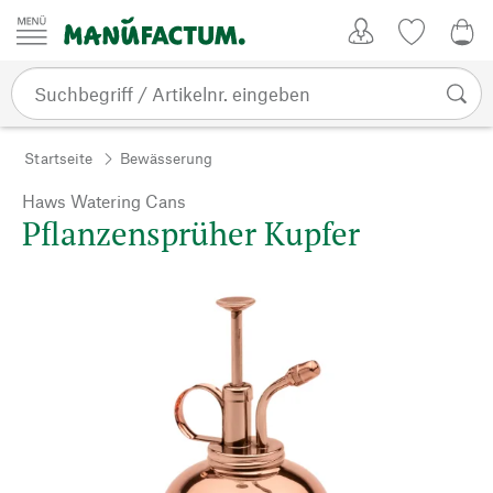
Zum Inhalt springen
Kundenkonto
Merkliste
0,0
Startseite
Bewässerung
Haws Watering Cans
Pflanzensprüher Kupfer