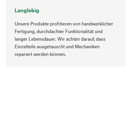
Langlebig
Unsere Produkte profitieren von handwerklicher
Fertigung, durchdachter Funktionalität und
langer Lebensdauer. Wir achten darauf, dass
Einzelteile ausgetauscht und Mechaniken
Nach oben
repariert werden können.
Bewusst
Nachhaltigkeit steht im Fokus unserer
Produktauswahl. Wir setzen auf natürliche
Inhaltsstoffe und Materialien, die gepflegt werden
können, sowie auf eine ressourcenschonende
und sozialverträgliche Produktion.