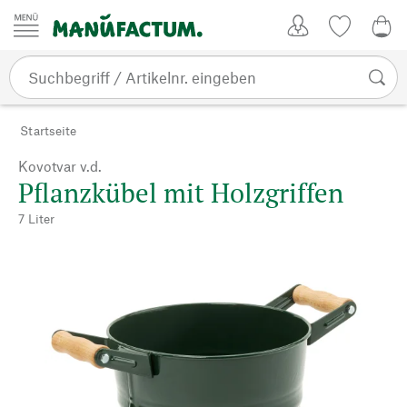
Zum Inhalt springen
Kundenkonto
Merkliste
0,0
Startseite
Kovotvar v.d.
Pflanzkübel mit Holzgriffen
7 Liter