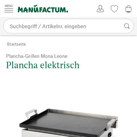
Zum Inhalt springen
Kundenkonto
Merkliste
0,0
Startseite
Plancha-Grillen Mona Leone
Plancha elektrisch