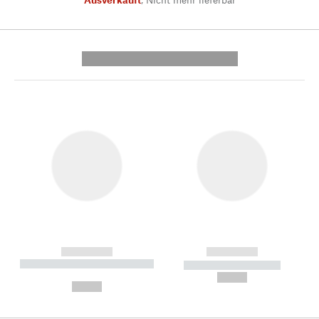
---------- --------------
------------
------------
----------- ----------- --------
----------- -----------
---
--,-- €
--,-- €