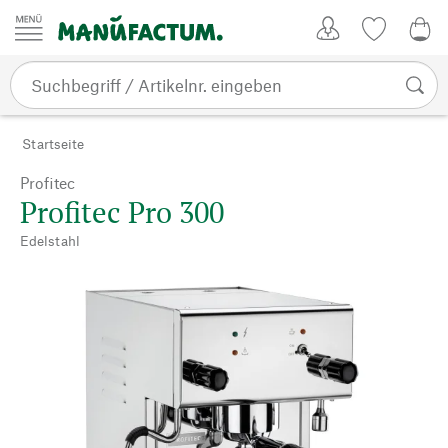
Zum Inhalt springen
Kundenkonto
Merkliste
0,0
Startseite
Profitec
Profitec Pro 300
Edelstahl