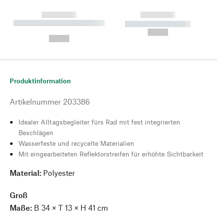
------------
------------
----------- ----------- --------
----------- -----------
---
--,-- €
--,-- €
Produktinformation
Artikelnummer
203386
Idealer Alltagsbegleiter fürs Rad mit fest integrierten
Beschlägen
Wasserfeste und recycelte Materialien
Mit eingearbeiteten Reflektorstreifen für erhöhte Sichtbarkeit
Material:
Polyester
Groß
Maße:
B 34 × T 13 × H 41 cm