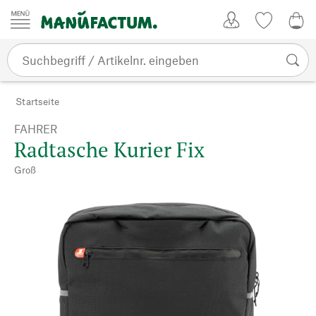
Zum Inhalt springen
Kundenkonto
Merkliste
0,0
Startseite
FAHRER
Radtasche Kurier Fix
Groß