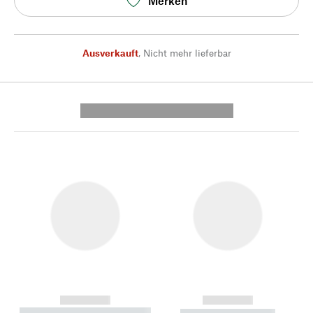
Merken
Ausverkauft
,
Nicht mehr lieferbar
---------- --------------
------------
------------
----------- ----------- --------
----------- -----------