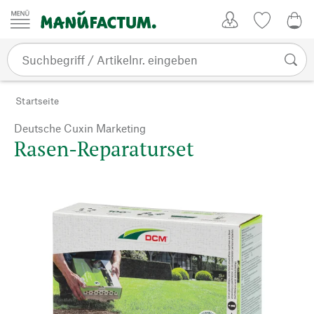
Zum Inhalt springen
Kundenkonto
Merkliste
0,0
Startseite
Deutsche Cuxin Marketing
Rasen-Reparaturset