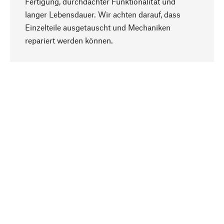
Fertigung, durchdachter Funktionalität und
langer Lebensdauer. Wir achten darauf, dass
Einzelteile ausgetauscht und Mechaniken
Nach oben
repariert werden können.
Bewusst
Nachhaltigkeit steht im Fokus unserer
Produktauswahl. Wir setzen auf natürliche
Inhaltsstoffe und Materialien, die gepflegt werden
können, sowie auf eine ressourcenschonende
und sozialverträgliche Produktion.