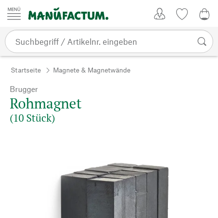
Zum Inhalt springen
Kundenkonto
Merkliste
0,0
Startseite
Magnete & Magnetwände
Brugger
Rohmagnet
(10 Stück)