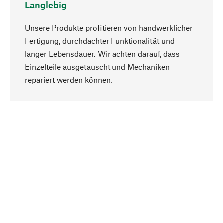
Langlebig
Unsere Produkte profitieren von handwerklicher
Fertigung, durchdachter Funktionalität und
langer Lebensdauer. Wir achten darauf, dass
Einzelteile ausgetauscht und Mechaniken
Nach oben
repariert werden können.
Bewusst
Nachhaltigkeit steht im Fokus unserer
Produktauswahl. Wir setzen auf natürliche
Inhaltsstoffe und Materialien, die gepflegt werden
können, sowie auf eine ressourcenschonende
und sozialverträgliche Produktion.