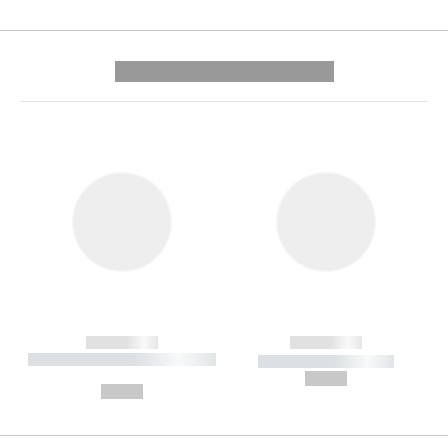
---------- --------------
------------
------------
----------- ----------- --------
----------- -----------
---
--,-- €
--,-- €