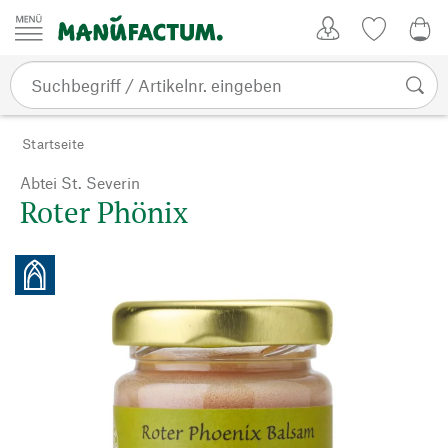
Zum Inhalt springen
Kundenkonto
Merkliste
0,0
Startseite
Abtei St. Severin
Roter Phönix