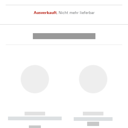
Ausverkauft
,
Nicht mehr lieferbar
---------- --------------
------------
------------
----------- ----------- --------
----------- -----------
---
--,-- €
--,-- €