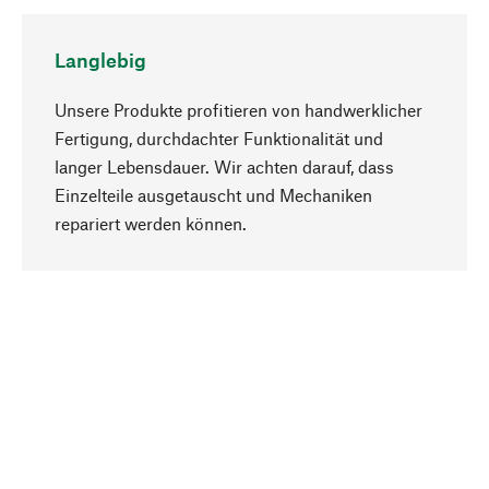
Langlebig
Unsere Produkte profitieren von handwerklicher
Fertigung, durchdachter Funktionalität und
langer Lebensdauer. Wir achten darauf, dass
Einzelteile ausgetauscht und Mechaniken
Nach oben
repariert werden können.
Bewusst
Nachhaltigkeit steht im Fokus unserer
Produktauswahl. Wir setzen auf natürliche
Inhaltsstoffe und Materialien, die gepflegt werden
können, sowie auf eine ressourcenschonende