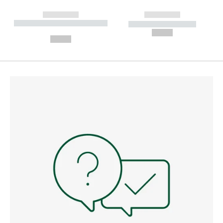
------------
------------
----------- ----------- --------
----------- -----------
---
--,-- €
--,-- €