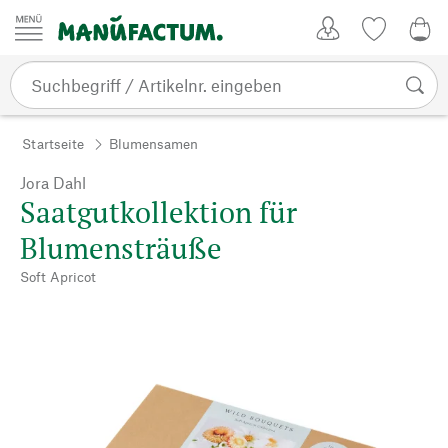
Zum Inhalt springen
Kundenkonto
Merkliste
0,0
Startseite
Blumensamen
Jora Dahl
Saatgutkollektion für
Blumensträuße
Soft Apricot