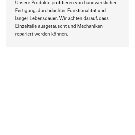
Unsere Produkte profitieren von handwerklicher
Fertigung, durchdachter Funktionalität und
langer Lebensdauer. Wir achten darauf, dass
Einzelteile ausgetauscht und Mechaniken
Nach oben
repariert werden können.
Bewusst
Nachhaltigkeit steht im Fokus unserer
Produktauswahl. Wir setzen auf natürliche
Inhaltsstoffe und Materialien, die gepflegt werden
können, sowie auf eine ressourcenschonende
und sozialverträgliche Produktion.