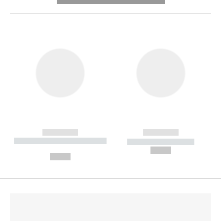
------------
------------
----------- ----------- --------
----------- -----------
---
--,-- €
--,-- €