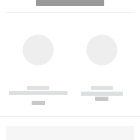
---------- --------------
------------
------------
----------- ----------- --------
----------- -----------
---
--,-- €
--,-- €