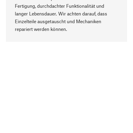
Fertigung, durchdachter Funktionalität und
langer Lebensdauer. Wir achten darauf, dass
Einzelteile ausgetauscht und Mechaniken
Nach oben
repariert werden können.
Bewusst
Nachhaltigkeit steht im Fokus unserer
Produktauswahl. Wir setzen auf natürliche
Inhaltsstoffe und Materialien, die gepflegt werden
können, sowie auf eine ressourcenschonende
und sozialverträgliche Produktion.