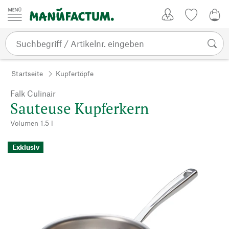
Zum Inhalt springen
Kundenkonto
Merkliste
0,0
Startseite
Kupfertöpfe
Falk Culinair
Sauteuse Kupferkern
Volumen 1,5 l
Exklusiv