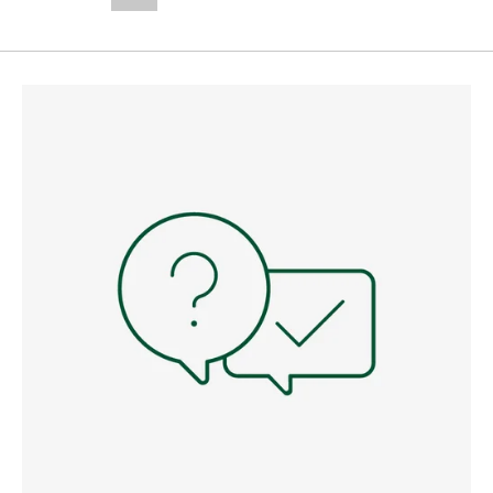
--,-- €