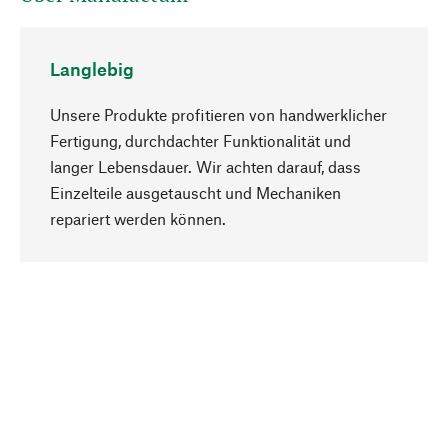
Langlebig
Unsere Produkte profitieren von handwerklicher
Fertigung, durchdachter Funktionalität und
langer Lebensdauer. Wir achten darauf, dass
Einzelteile ausgetauscht und Mechaniken
Nach oben
repariert werden können.
Bewusst
Nachhaltigkeit steht im Fokus unserer
Produktauswahl. Wir setzen auf natürliche
Inhaltsstoffe und Materialien, die gepflegt werden