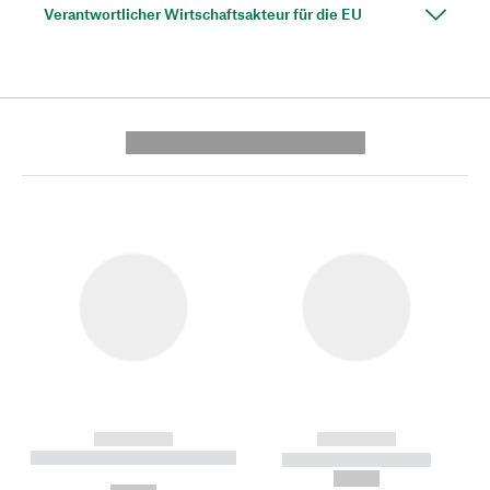
Verantwortlicher Wirtschaftsakteur für die EU
---------- --------------
------------
------------
----------- ----------- --------
----------- -----------
---
--,-- €