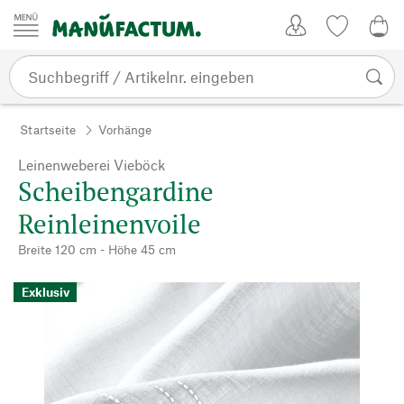
Zum Inhalt springen
Kundenkonto
Merkliste
0,0
Startseite
Vorhänge
Leinenweberei Vieböck
Scheibengardine
Reinleinenvoile
Breite 120 cm - Höhe 45 cm
Exklusiv