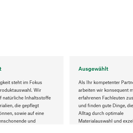
t
Ausgewählt
gkeit steht im Fokus
Als Ihr kompetenter Partn
Produktauswahl. Wir
arbeiten wir konsequent m
f natürliche Inhaltsstoffe
erfahrenen Fachleuten z
ialien, die gepflegt
und finden gute Dinge, die
nnen, sowie auf eine
Alltag durch optimale
enschonende und
Materialauswahl und exzel
trägliche Produktion.
Fertigung bereichern.