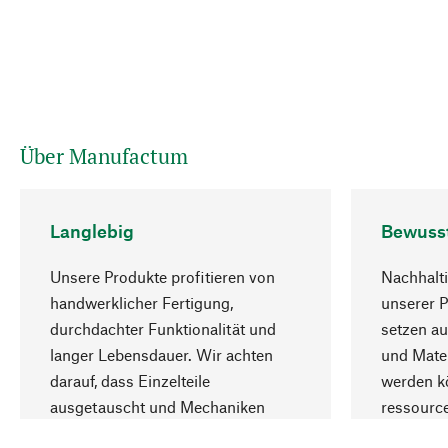
Über Manufactum
Langlebig
Bewuss
Unsere Produkte profitieren von
Nachhalti
handwerklicher Fertigung,
unserer 
durchdachter Funktionalität und
setzen au
langer Lebensdauer. Wir achten
und Mater
darauf, dass Einzelteile
werden kö
ausgetauscht und Mechaniken
ressourc
repariert werden können.
sozialver