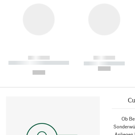
------------
------------
----------- ----------- ----------
----------- -----------
-
--,-- €
--,-- €
Cu
Ob Ber
Sonderwün
Anliegen