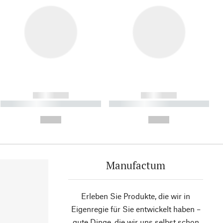
------------
------------
----------- ----------- ----------
----------- ----------- ----------
- -----------
-
--,-- €
--,-- €
Manufactum
Erleben Sie Produkte, die wir in
Eigenregie für Sie entwickelt haben –
gute Dinge, die wir uns selbst schon