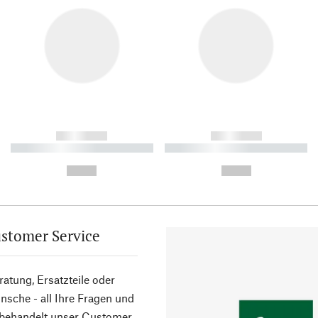
------------
------------
----------- ----------- ----------
----------- ----------- ----------
-
-
--,-- €
--,-- €
stomer Service
atung, Ersatzteile oder
sche - all Ihre Fragen und
 behandelt unser Customer