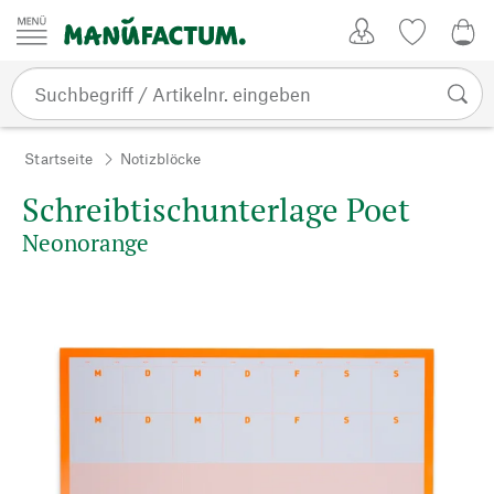
Zum Inhalt springen
Kundenkonto
Merkliste
0,0
Startseite
Notizblöcke
Schreibtischunterlage Poet
Neonorange