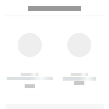
---------- --------------
------------
------------
----------- ----------- --------
----------- -----------
---
--,-- €
--,-- €