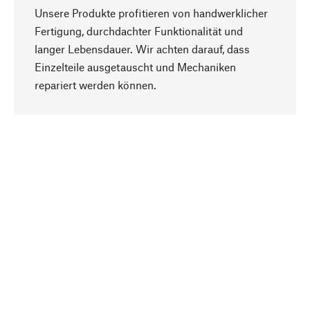
Unsere Produkte profitieren von handwerklicher
Fertigung, durchdachter Funktionalität und
langer Lebensdauer. Wir achten darauf, dass
Einzelteile ausgetauscht und Mechaniken
Nach oben
repariert werden können.
Bewusst
Nachhaltigkeit steht im Fokus unserer
Produktauswahl. Wir setzen auf natürliche
Inhaltsstoffe und Materialien, die gepflegt werden
können, sowie auf eine ressourcenschonende
und sozialverträgliche Produktion.