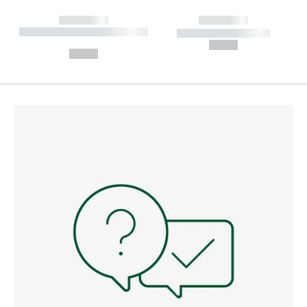
------------
------------
----------- ----------- --------
----------- -----------
---
--,-- €
--,-- €