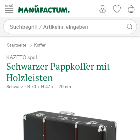
Zum Inhalt springen
Kundenkonto
Merkliste
0,0
Startseite
Koffer
KAZETO spol
Schwarzer Pappkoffer mit
Holzleisten
Schwarz - B 70 x H 47 x T 20 cm