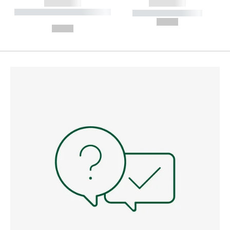
------------
------------
----------- ----------- --------
----------- -----------
---
--,-- €
--,-- €