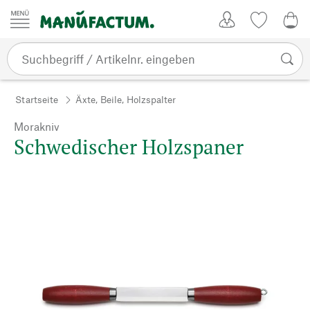
Zum Inhalt springen
Kundenkonto
Merkliste
0,0
Startseite
Äxte, Beile, Holzspalter
Morakniv
Schwedischer Holzspaner