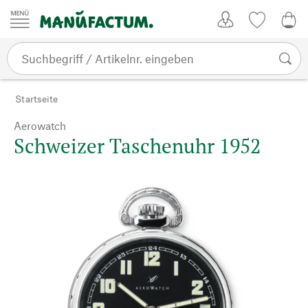
Zum Inhalt springen
Kundenkonto
Merkliste
0,0
Startseite
Aerowatch
Schweizer Taschenuhr 1952