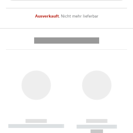
Ausverkauft
,
Nicht mehr lieferbar
---------- --------------
------------
------------
----------- ----------- --------
----------- -----------
---
--,-- €