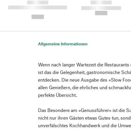
------------
------------
----------- ----------- ----------
----------- -----------
-
--,-- €
--,-- €
Allgemeine Informationen
Wenn nach langer Wartezeit die Restaurants 
ist das die Gelegenheit, gastronomische Sc
entdecken. Die neue Ausgabe des »Slow Foo
allen Genießern, die ehrliches und schmackha
perfekte Übersicht.
Das Besondere am »Genussführer« ist die Su
nicht nur ihren Gästen etwas Gutes tun, son
unverfälschtes Kochhandwerk und die Umwelt