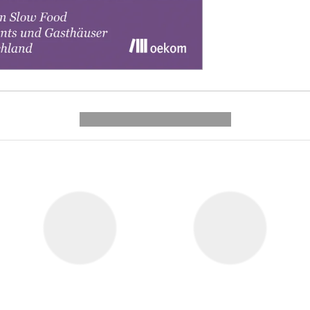
---------- --------------