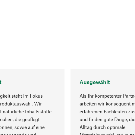
t
Ausgewählt
gkeit steht im Fokus
Als Ihr kompetenter Partn
Produktauswahl. Wir
arbeiten wir konsequent m
f natürliche Inhaltsstoffe
erfahrenen Fachleuten z
ialien, die gepflegt
und finden gute Dinge, die
nnen, sowie auf eine
Alltag durch optimale
enschonende und
Materialauswahl und exzel