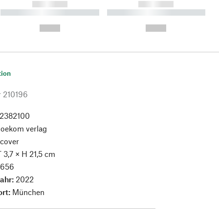
------------
------------
----------- ----------- ----------
----------- ----------- ----------
- -----------
-
--,-- €
--,-- €
tion
r
210196
2382100
:
oekom verlag
cover
T 3,7 × H 21,5 cm
:
656
jahr:
2022
ort:
München