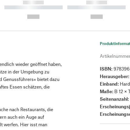
------------
------------
----------- ----------- ----------
----------- ----------- ----------
-
-
--,-- €
--,-- €
Produktinforma
Artikelnumme
endlich wieder geöffnet haben,
ISBN:
978396
hätze in der Umgebung zu
Herausgeber
d Genussführers« bietet dazu
Einband:
Hard
ftes Essen schätzen, die
Maße:
B 12 × 
Seitenanzahl
Erscheinungs
che nach Restaurants, die
Erscheinungs
dern auch ein Auge auf
 werfen. Hier isst man