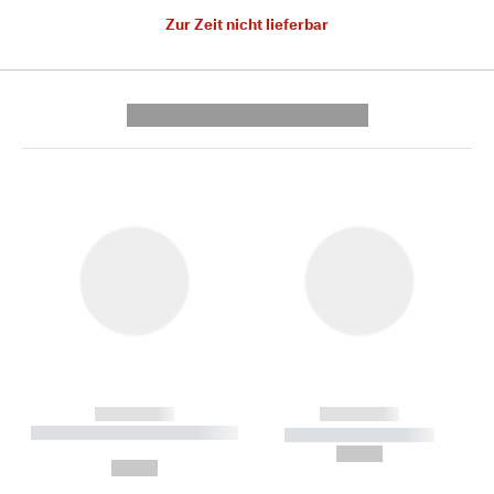
Zur Zeit nicht lieferbar
---------- --------------
------------
------------
----------- ----------- --------
----------- -----------
---
--,-- €
--,-- €