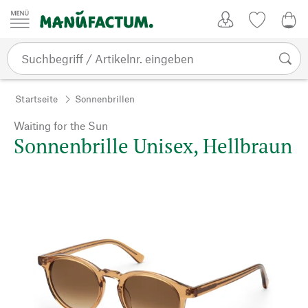
Zum Inhalt springen
Kundenkonto
Merkliste
0,0
Startseite
Sonnenbrillen
Waiting for the Sun
Sonnenbrille Unisex, Hellbraun