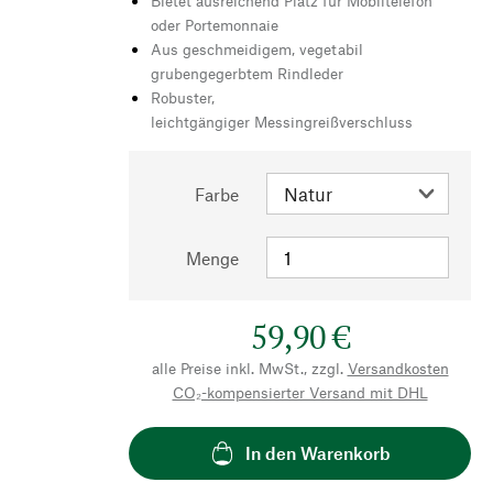
Bietet ausreichend Platz für Mobiltelefon
oder Portemonnaie
Aus geschmeidigem, vegetabil
grubengegerbtem Rindleder
Robuster,
leichtgängiger Messingreißverschluss
Farbe
Menge
59,90 €
alle Preise inkl. MwSt., zzgl.
Versandkosten
CO₂-kompensierter Versand mit DHL
In den Warenkorb