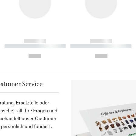
------------
------------
----------- ----------- ----------
----------- ----------- ----------
-
-
--,-- €
--,-- €
stomer Service
atung, Ersatzteile oder
sche - all Ihre Fragen und
 behandelt unser Customer
 persönlich und fundiert.