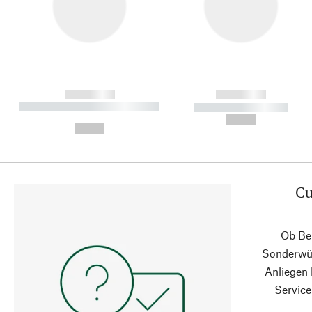
------------
------------
----------- ----------- ----------
----------- -----------
-
--,-- €
--,-- €
Cu
Ob Ber
Sonderwün
Anliegen
Service