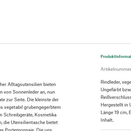
Produktinforma
Artikelnumme
Rindleder, veg
r Alltagsutensilien bieten
Ungefärbt bzw
en von Sonnenleder an, nun
Reißverschluss
e zur Seite. Die kleinste der
Hergestellt in
us vegetabil grubengegerbtem
Länge 19 cm, B
nn Schreibgeräte, Kosmetika
Inhalt.
 die Utensilientasche bietet
das Portemonnaie. Die uns