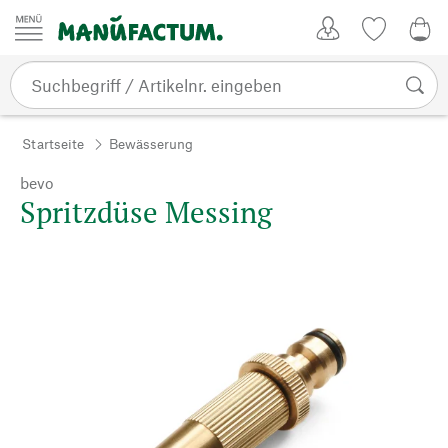
Zum Inhalt springen
Kundenkonto
Merkliste
0,0
Startseite
Bewässerung
bevo
Spritzdüse Messing