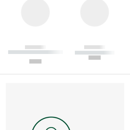
------------
------------
----------- ----------- --------
----------- -----------
---
--,-- €
--,-- €