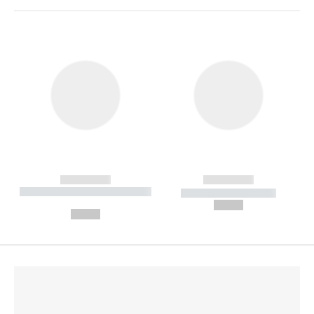
------------
------------
----------- ----------- --------
----------- -----------
---
--,-- €
--,-- €