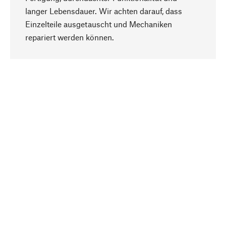
langer Lebensdauer. Wir achten darauf, dass
Einzelteile ausgetauscht und Mechaniken
Nach oben
repariert werden können.
Bewusst
Nachhaltigkeit steht im Fokus unserer
Produktauswahl. Wir setzen auf natürliche
Inhaltsstoffe und Materialien, die gepflegt werden
können, sowie auf eine ressourcenschonende
und sozialverträgliche Produktion.
Ausgewählt