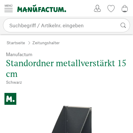
Zum Inhalt springen
Kundenkonto
Merkliste
0,0
Startseite
Zeitungshalter
Manufactum
Standordner metallverstärkt 15
cm
Schwarz