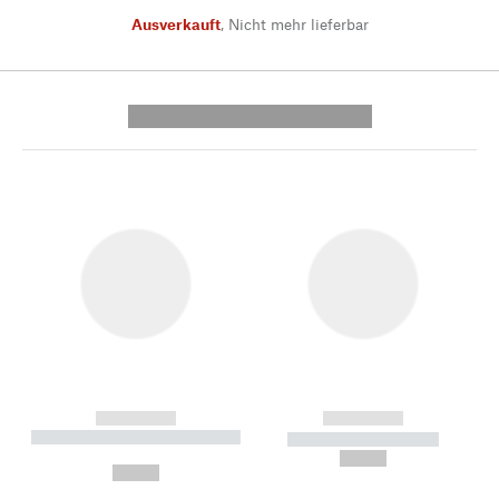
Ausverkauft
,
Nicht mehr lieferbar
---------- --------------
------------
------------
----------- ----------- --------
----------- -----------
---
--,-- €
--,-- €