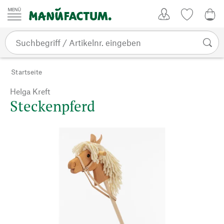
Zum Inhalt springen
Kundenkonto
Merkliste
0,0
Startseite
Helga Kreft
Steckenpferd