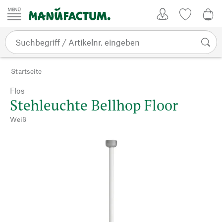
Zum Inhalt springen
Kundenkonto
Merkliste
0,0
Startseite
Flos
Stehleuchte Bellhop Floor
Weiß