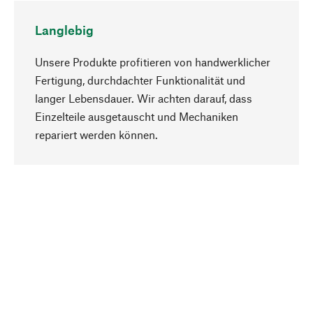
Langlebig
Unsere Produkte profitieren von handwerklicher
Fertigung, durchdachter Funktionalität und
langer Lebensdauer. Wir achten darauf, dass
Einzelteile ausgetauscht und Mechaniken
Nach oben
repariert werden können.
Bewusst
Nachhaltigkeit steht im Fokus unserer
Produktauswahl. Wir setzen auf natürliche
Inhaltsstoffe und Materialien, die gepflegt werden
können, sowie auf eine ressourcenschonende