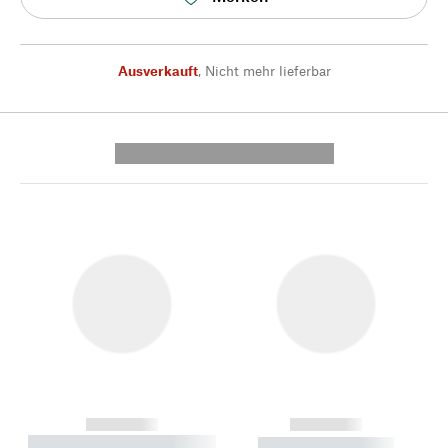
Ausverkauft
,
Nicht mehr lieferbar
---------- --------------
------------
------------
----------- ----------- --------
----------- -----------