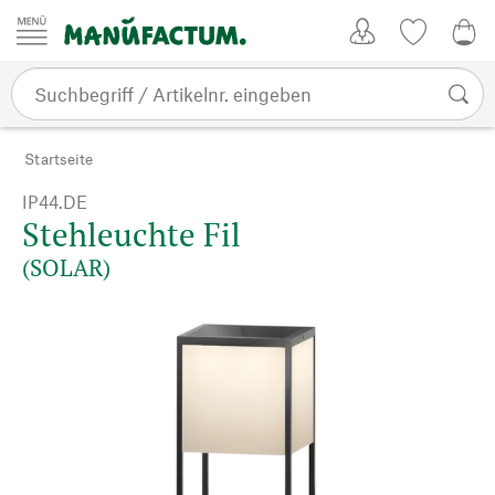
Zum Inhalt springen
Kundenkonto
Merkliste
0,0
Startseite
IP44.DE
Stehleuchte Fil
(SOLAR)