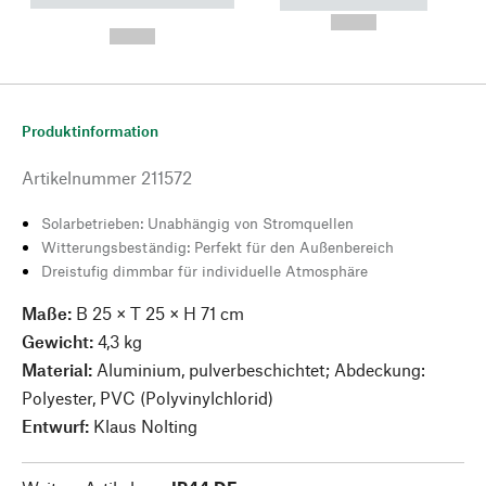
----------- ----------- --------
----------- -----------
---
--,-- €
--,-- €
Produktinformation
Artikelnummer
211572
Solarbetrieben: Unabhängig von Stromquellen
Witterungsbeständig: Perfekt für den Außenbereich
Dreistufig dimmbar für individuelle Atmosphäre
Maße:
B 25 × T 25 × H 71 cm
Gewicht:
4,3 kg
Material:
Aluminium, pulverbeschichtet; Abdeckung:
Polyester, PVC (Polyvinylchlorid)
Entwurf:
Klaus Nolting