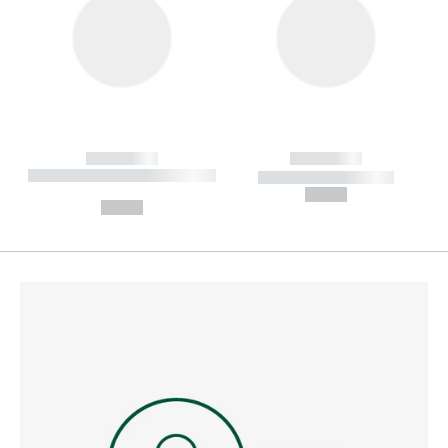
------------
------------
----------- ----------- --------
----------- -----------
---
--,-- €
--,-- €