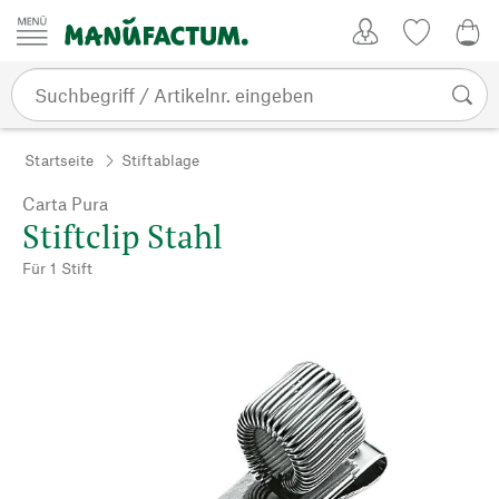
Zum Inhalt springen
Kundenkonto
Merkliste
0,0
Startseite
Stiftablage
Carta Pura
Stiftclip Stahl
Für 1 Stift