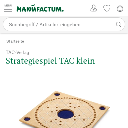
Zum Inhalt springen
Kundenkonto
Merkliste
0,0
Startseite
TAC-Verlag
Strategiespiel TAC klein