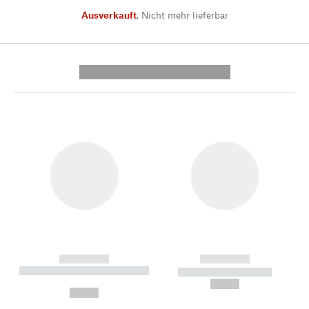
Ausverkauft
,
Nicht mehr lieferbar
---------- --------------
------------
------------
----------- ----------- --------
----------- -----------
---
--,-- €
--,-- €