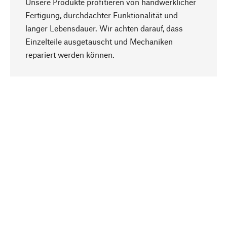
Unsere Produkte profitieren von handwerklicher
Fertigung, durchdachter Funktionalität und
langer Lebensdauer. Wir achten darauf, dass
Einzelteile ausgetauscht und Mechaniken
Nach oben
repariert werden können.
Bewusst
Nachhaltigkeit steht im Fokus unserer
Produktauswahl. Wir setzen auf natürliche
Inhaltsstoffe und Materialien, die gepflegt werden
können, sowie auf eine ressourcenschonende
und sozialverträgliche Produktion.