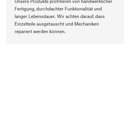
Unsere Produkte profitieren von handwerklicher
Fertigung, durchdachter Funktionalität und
langer Lebensdauer. Wir achten darauf, dass
Einzelteile ausgetauscht und Mechaniken
Nach oben
repariert werden können.
Bewusst
Nachhaltigkeit steht im Fokus unserer
Produktauswahl. Wir setzen auf natürliche
Inhaltsstoffe und Materialien, die gepflegt werden
können, sowie auf eine ressourcenschonende
und sozialverträgliche Produktion.