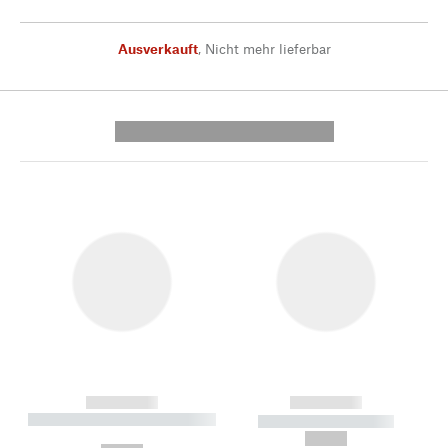
Ausverkauft
,
Nicht mehr lieferbar
---------- --------------
------------
------------
----------- ----------- --------
----------- -----------
---
--,-- €