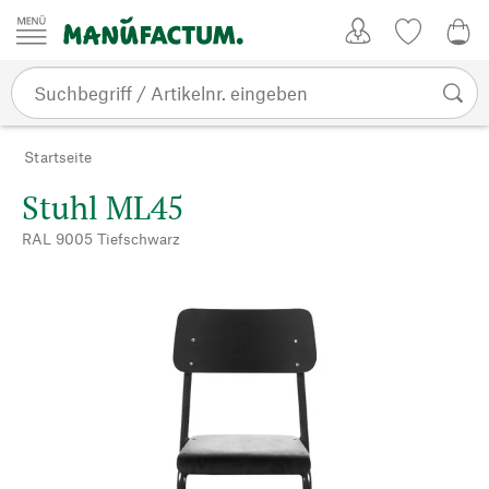
Zum Inhalt springen
Kundenkonto
Merkliste
0,0
Startseite
Stuhl ML45
RAL 9005 Tiefschwarz