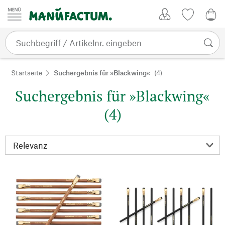
Zum Inhalt springen
Kundenkonto
Merkliste
0,0
Startseite
Suchergebnis für »Blackwing«
(4)
Suchergebnis für »Blackwing«
(4)