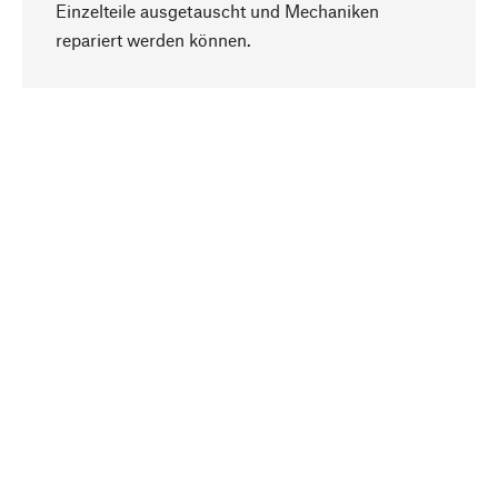
Einzelteile ausgetauscht und Mechaniken
Nach oben
repariert werden können.
Bewusst
Nachhaltigkeit steht im Fokus unserer
Produktauswahl. Wir setzen auf natürliche
Inhaltsstoffe und Materialien, die gepflegt werden
können, sowie auf eine ressourcenschonende
und sozialverträgliche Produktion.
Ausgewählt