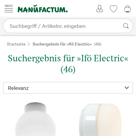
Zum Inhalt springen
Kundenkonto
Merkliste
0,0
Startseite
Suchergebnis für »Ifö Electric«
(46)
Suchergebnis für »Ifö Electric«
(46)