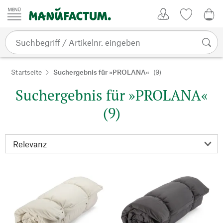
Zum Inhalt springen
Kundenkonto
Merkliste
0,0
Startseite
Suchergebnis für »PROLANA«
(9)
Suchergebnis für »PROLANA«
(9)