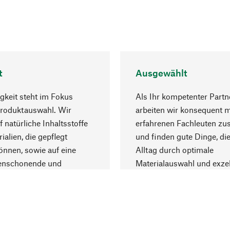
t
Ausgewählt
gkeit steht im Fokus
Als Ihr kompetenter Partn
Produktauswahl. Wir
arbeiten wir konsequent m
f natürliche Inhaltsstoffe
erfahrenen Fachleuten z
ialien, die gepflegt
und finden gute Dinge, die
nnen, sowie auf eine
Alltag durch optimale
enschonende und
Materialauswahl und exzel
trägliche Produktion.
Fertigung bereichern.