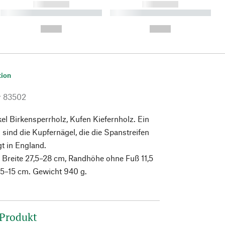
------------
------------
----------- ----------- ----------
----------- ----------- ----------
- -----------
-
--,-- €
--,-- €
tion
r
83502
l Birkensperrholz, Kufen Kiefernholz. Ein
 sind die Kupfernägel, die die Spanstreifen
gt in England.
 Breite 27,5–28 cm, Randhöhe ohne Fuß 11,5
,5–15 cm. Gewicht 940 g.
 Produkt