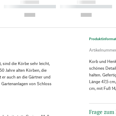
------------
------------
----------- ----------- ----------
----------- ----------- ----------
-
-
--,-- €
--,-- €
Produktinforma
Artikelnumme
Korb und Henke
, sind die Körbe sehr leicht,
schönes Detail
50 Jahre alten Körben, die
halten. Geferti
rt er auch an die Gärtner und
Länge 47,5 cm,
d Gartenanlagen von Schloss
cm, mit Fuß 14
Frage zum