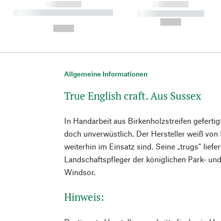
------------
------------
----------- ----------- ----------
----------- -----------
-
--,-- €
--,-- €
Allgemeine Informationen
True English craft. Aus Sussex
In Handarbeit aus Birkenholzstreifen gefertigt
doch unverwüstlich. Der Hersteller weiß von 
weiterhin im Einsatz sind. Seine „trugs“ liefe
Landschaftspfleger der königlichen Park- un
Windsor.
Hinweis: