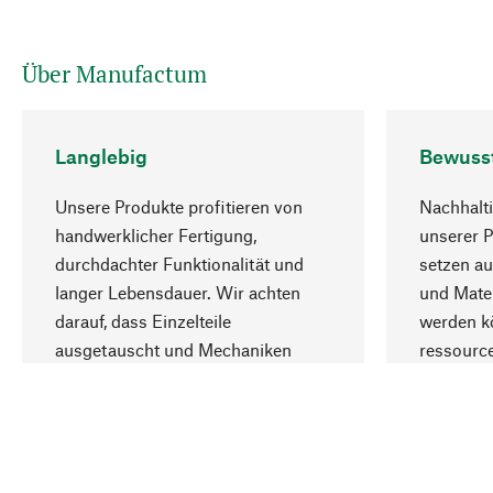
Über Manufactum
Langlebig
Bewuss
Unsere Produkte profitieren von
Nachhalti
handwerklicher Fertigung,
unserer 
durchdachter Funktionalität und
setzen au
langer Lebensdauer. Wir achten
und Mater
darauf, dass Einzelteile
werden kö
ausgetauscht und Mechaniken
ressourc
repariert werden können.
sozialver