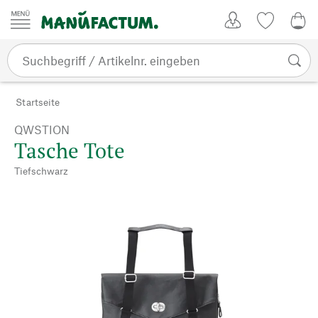
Zum Inhalt springen
Kundenkonto
Merkliste
0,0
Startseite
QWSTION
Tasche Tote
Tiefschwarz