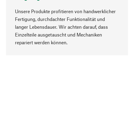
Unsere Produkte profitieren von handwerklicher
Fertigung, durchdachter Funktionalität und
langer Lebensdauer. Wir achten darauf, dass
Einzelteile ausgetauscht und Mechaniken
Nach oben
repariert werden können.
Bewusst
Nachhaltigkeit steht im Fokus unserer
Produktauswahl. Wir setzen auf natürliche
Inhaltsstoffe und Materialien, die gepflegt werden
können, sowie auf eine ressourcenschonende
und sozialverträgliche Produktion.