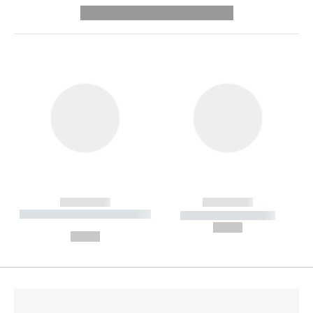
---------- --------------
------------
------------
----------- ----------- --------
----------- -----------
---
--,-- €
--,-- €