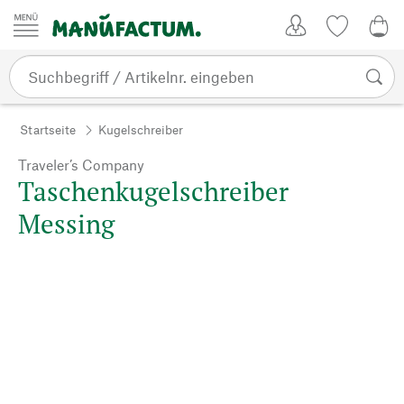
Zum Inhalt springen
Kundenkonto
Merkliste
0,0
Startseite
Kugelschreiber
Traveler’s Company
Taschenkugelschreiber
Messing