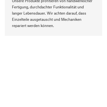
Unsere Produkte profitieren von handwerklicher
Fertigung, durchdachter Funktionalität und
langer Lebensdauer. Wir achten darauf, dass
Einzelteile ausgetauscht und Mechaniken
Nach oben
repariert werden können.
Bewusst
Nachhaltigkeit steht im Fokus unserer
Produktauswahl. Wir setzen auf natürliche
Inhaltsstoffe und Materialien, die gepflegt werden
können, sowie auf eine ressourcenschonende
und sozialverträgliche Produktion.