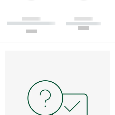
------------
------------
----------- ----------- --------
----------- -----------
---
--,-- €
--,-- €