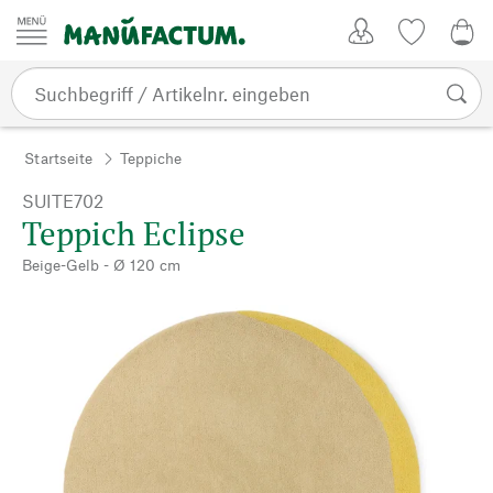
Zum Inhalt springen
Kundenkonto
Merkliste
0,0
Startseite
Teppiche
SUITE702
Teppich Eclipse
Beige-Gelb - Ø 120 cm