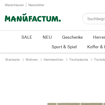
Zum Inhalt springen
Warenhäuser
Newsletter
SALE
NEU
Geschenke
Herre
Sport & Spiel
Koffer &
Startseite
Wohnen
Heimtextilien
Tischwäsche
Tischd