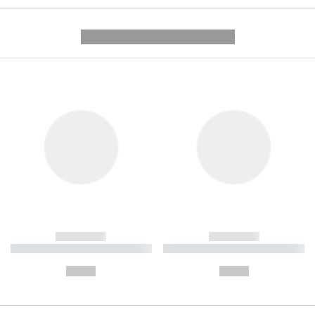
---------- --------------
------------
------------
----------- ----------- ----------
----------- ----------- ----------
-
-
--,-- €
--,-- €