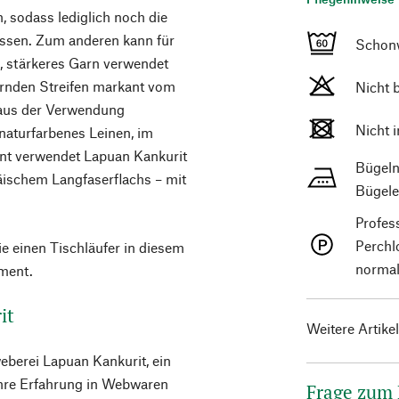
, sodass lediglich noch die
ssen. Zum anderen kann für
Schon
s, stärkeres Garn verwendet
ernden Streifen markant vom
Nicht 
 aus der Verwendung
Nicht 
 naturfarbenes Leinen, im
nt verwendet Lapuan Kankurit
Bügeln
äischem Langfaserflachs – mit
Bügele
Profes
Perchl
e einen Tischläufer in diesem
normal
iment.
it
Weitere Artike
eberei Lapuan Kankurit, ein
ihre Erfahrung in Webwaren
Frage zum