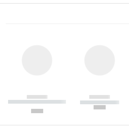
------------
------------
----------- ----------- ----------
----------- -----------
-
--,-- €
--,-- €