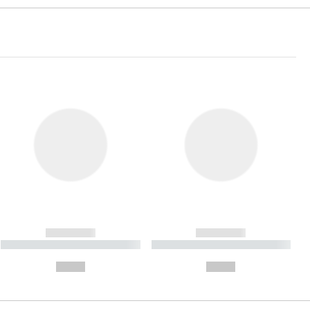
------------
------------
----------- ----------- ----------
----------- ----------- ----------
- -----------
-
--,-- €
--,-- €