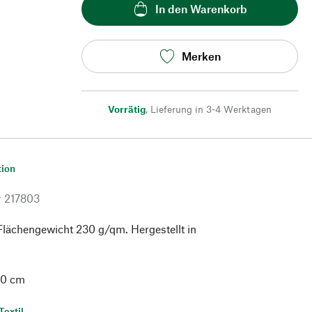
In den Warenkorb
Merken
Vorrätig
,
Lieferung in 3-4 Werktagen
tion
r
217803
Flächengewicht 230 g/qm. Hergestellt in
60 cm
Textil