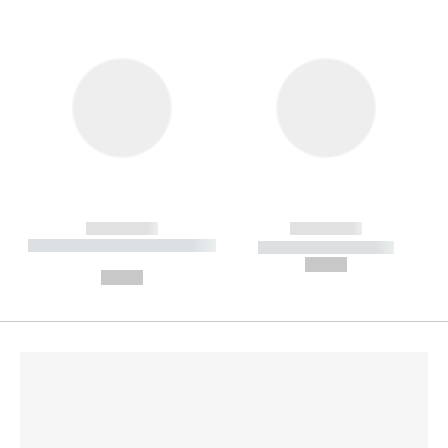
------------
------------
----------- ----------- --------
----------- -----------
---
--,-- €
--,-- €