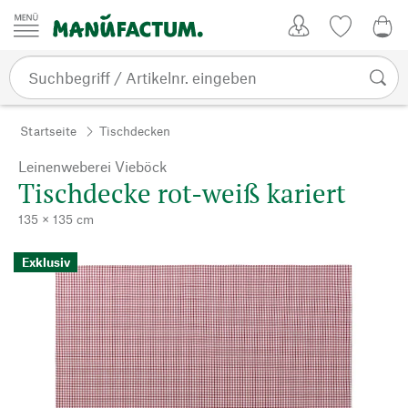
Zum Inhalt springen
Kundenkonto
Merkliste
0,0
Startseite
Tischdecken
Leinenweberei Vieböck
Tischdecke rot-weiß kariert
135 × 135 cm
Exklusiv