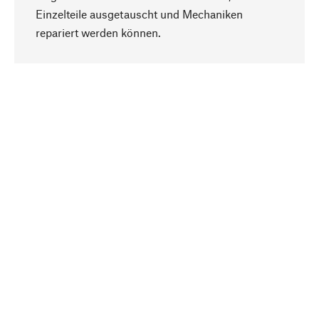
Einzelteile ausgetauscht und Mechaniken
Nach oben
repariert werden können.
Bewusst
Nachhaltigkeit steht im Fokus unserer
Produktauswahl. Wir setzen auf natürliche
Inhaltsstoffe und Materialien, die gepflegt werden
können, sowie auf eine ressourcenschonende
und sozialverträgliche Produktion.
Ausgewählt