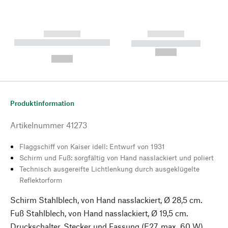
------------
------------
----------- ----------- --------
----------- -----------
---
--,-- €
--,-- €
Produktinformation
Artikelnummer
41273
Flaggschiff von Kaiser idell: Entwurf von 1931
Schirm und Fuß: sorgfältig von Hand nasslackiert und poliert
Technisch ausgereifte Lichtlenkung durch ausgeklügelte
Reflektorform
Schirm Stahlblech, von Hand nasslackiert, Ø 28,5 cm.
Fuß Stahlblech, von Hand nasslackiert, Ø 19,5 cm.
Druckschalter, Stecker und Fassung (E27, max. 60 W)