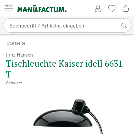
Zum Inhalt springen
Kundenkonto
Merkliste
0,0
Startseite
Fritz Hansen
Tischleuchte Kaiser idell 6631
T
Schwarz