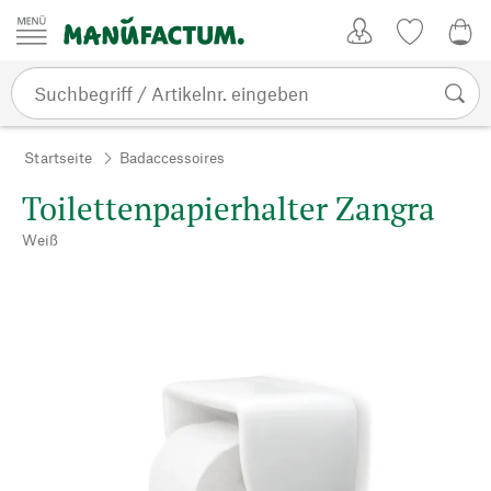
Zum Inhalt springen
Kundenkonto
Merkliste
0,0
Startseite
Badaccessoires
Toilettenpapierhalter Zangra
Weiß