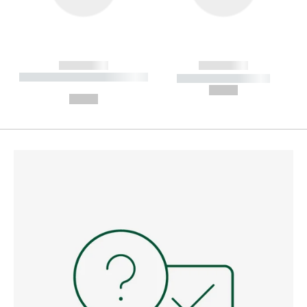
------------
------------
----------- ----------- --------
----------- -----------
---
--,-- €
--,-- €