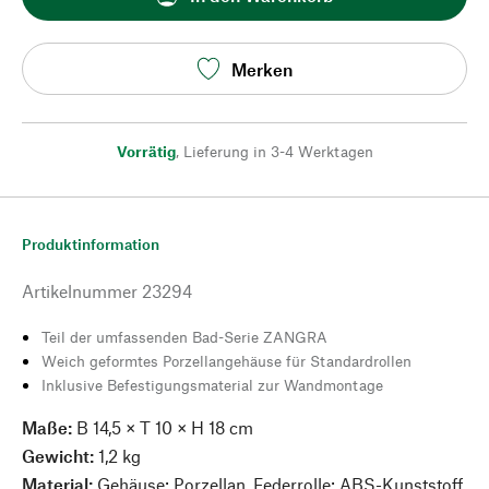
Merken
Vorrätig
,
Lieferung in 3-4 Werktagen
Produktinformation
Artikelnummer
23294
Teil der umfassenden Bad-Serie ZANGRA
Weich geformtes Porzellangehäuse für Standardrollen
Inklusive Befestigungsmaterial zur Wandmontage
Maße:
B 14,5 × T 10 × H 18 cm
Gewicht:
1,2 kg
Material:
Gehäuse: Porzellan, Federrolle: ABS-Kunststoff