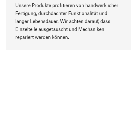
Unsere Produkte profitieren von handwerklicher
Fertigung, durchdachter Funktionalität und
langer Lebensdauer. Wir achten darauf, dass
Einzelteile ausgetauscht und Mechaniken
Nach oben
repariert werden können.
Bewusst
Nachhaltigkeit steht im Fokus unserer
Produktauswahl. Wir setzen auf natürliche
Inhaltsstoffe und Materialien, die gepflegt werden
können, sowie auf eine ressourcenschonende
und sozialverträgliche Produktion.