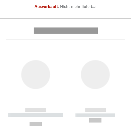
Ausverkauft
,
Nicht mehr lieferbar
---------- --------------
------------
------------
----------- ----------- --------
----------- -----------
---
--,-- €
--,-- €