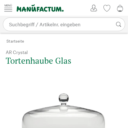
Zum Inhalt springen
Kundenkonto
Merkliste
0,0
Startseite
AR Crystal
Tortenhaube Glas