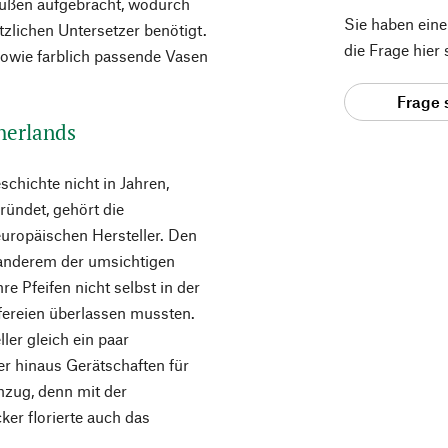
 außen aufgebracht, wodurch
Sie haben ein
tzlichen Untersetzer benötigt.
die Frage hier
sowie farblich passende Vasen
Frage 
herlands
hichte nicht in Jahren,
ründet, gehört die
uropäischen Hersteller. Den
 anderem der umsichtigen
e Pfeifen nicht selbst in der
fereien überlassen mussten.
ler gleich ein paar
er hinaus Gerätschaften für
hzug, denn mit der
er florierte auch das