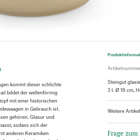
Produktinforma
n
Artikelnumme
Steingut glasi
gen kommt dieser schlichte
3 l. Ø 19 cm, H
il bildet der wellenförmig
opf mit einer historischen
edewaagen in Gebrauch ist.
Weitere Artike
Vasen gehören. Glasur und
asst, sodass sich der
Frage zum
 mit anderen Keramiken