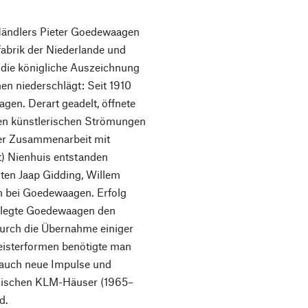
Händlers Pieter Goedewaagen
abrik der Niederlande und
 die königliche Auszeichnung
men niederschlägt: Seit 1910
en. Derart geadelt, öffnete
en künstlerischen Strömungen
der Zusammenarbeit mit
) Nienhuis entstanden
ten Jaap Gidding, Willem
 bei Goedewaagen. Erfolg
erlegte Goedewaagen den
urch die Übernahme einiger
eisterformen benötigte man
m auch neue Impulse und
konischen KLM-Häuser (1965–
d.