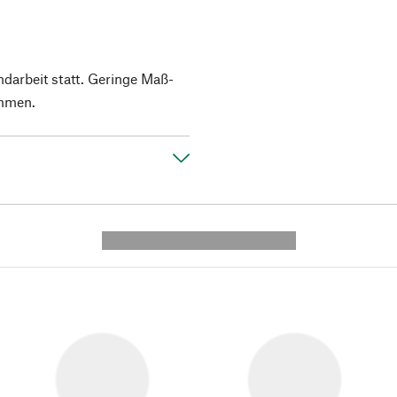
ndarbeit statt. Geringe Maß-
mmen.
---------- --------------