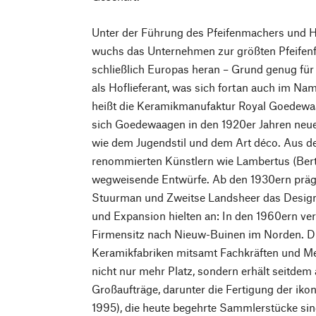
Unter der Führung des Pfeifenmachers und 
wuchs das Unternehmen zur größten Pfeifenf
schließlich Europas heran – Grund genug für
als Hoflieferant, was sich fortan auch im Na
heißt die Keramikmanufaktur Royal Goedewaag
sich Goedewaagen in den 1920er Jahren neu
wie dem Jugendstil und dem Art déco. Aus 
renommierten Künstlern wie Lambertus (Bert
wegweisende Entwürfe. Ab den 1930ern präg
Stuurman und Zweitse Landsheer das Design
und Expansion hielten an: In den 1960ern v
Firmensitz nach Nieuw-Buinen im Norden. D
Keramikfabriken mitsamt Fachkräften und M
nicht nur mehr Platz, sondern erhält seitde
Großaufträge, darunter die Fertigung der i
1995), die heute begehrte Sammlerstücke sin