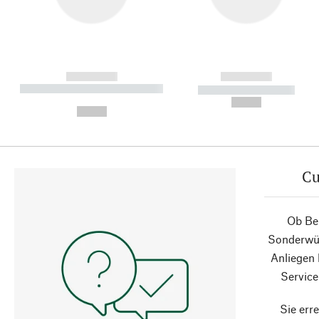
------------
------------
----------- ----------- ----------
----------- -----------
-
--,-- €
--,-- €
Cu
Ob Ber
Sonderwün
Anliegen
Service
Sie erre