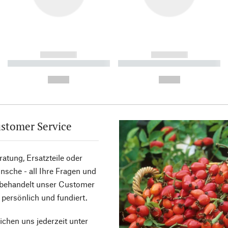
------------
------------
----------- ----------- ----------
----------- ----------- ----------
-
-
--,-- €
--,-- €
stomer Service
atung, Ersatzteile oder
sche - all Ihre Fragen und
 behandelt unser Customer
 persönlich und fundiert.
ichen uns jederzeit unter